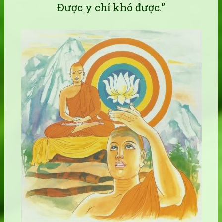
Ðược y chỉ khó được.”