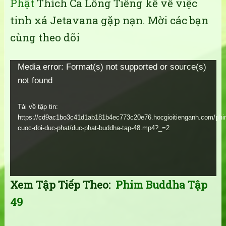
Phật
Thích Ca Lồng Tiếng kể về việc
tinh xá Jetavana gặp nạn. Mời các bạn
cùng theo dõi
Trình
Media error: Format(s) not supported or source(s)
not found
chơi
Video
Tải về tập tin:
https://cd9ac1bo3c41d1ab181b4ec773c20e76.hocgioitienganh.com/phi
cuoc-doi-duc-phat/duc-phat-buddha-tap-48.mp4?_=2
Xem Tập Tiếp Theo:
Phim Buddha Tập
49