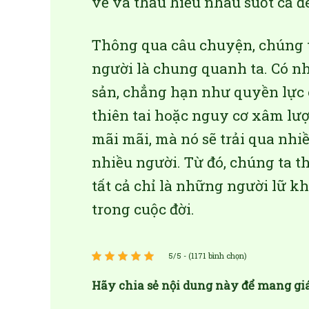
vẻ và thấu hiểu nhau suốt cả đ
Thông qua câu chuyện, chúng t
người là chung quanh ta. Có nhi
sản, chẳng hạn như quyền lực c
thiên tai hoặc nguy cơ xâm lư
mãi mãi, mà nó sẽ trải qua nhi
nhiều người. Từ đó, chúng ta t
tất cả chỉ là những người lữ k
trong cuộc đời.
5/5 - (1171 bình chọn)
Hãy chia sẻ nội dung này để mang gi