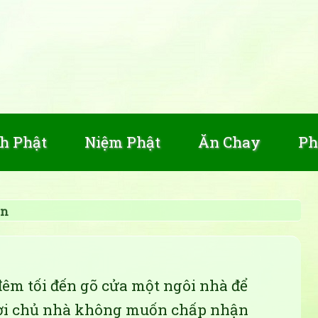
h Phật
Niệm Phật
Ăn Chay
Ph
an
đêm tối đến gõ cửa một ngôi nhà để
ười chủ nhà không muốn chấp nhận