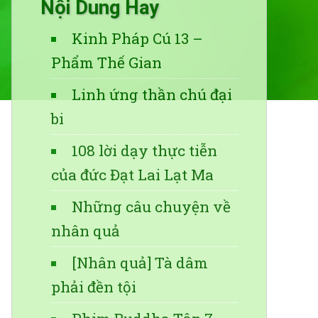
Nội Dung Hay
Kinh Pháp Cú 13 –
Phẩm Thế Gian
Linh ứng thần chú đại
bi
108 lời dạy thực tiễn
của đức Đạt Lai Lạt Ma
Những câu chuyện về
nhân quả
[Nhân quả] Tà dâm
phải đền tội