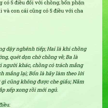
ng có 5 điều đối với chồng; bổn phận
i và con cái cũng có 5 điều với cha
ng dậy nghênh tiếp; Hai là khi chồng
ớng, quét dọn chờ chồng về; Ba là
i người khác, chồng có trách mắng
h mắng lại; Bốn là hãy làm theo lời
t gì cũng không được che giấu; Năm
sắp xếp xong rồi mới ngủ.
điều: