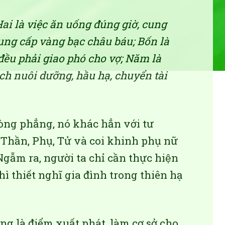
Hai là việc ăn uống đúng giờ, cung
cung cấp vàng bạc châu báu; Bốn là
đều phải giao phó cho vợ; Năm là
ch nuôi dưỡng, hầu hạ, chuyển tài
̀ng phẳng, nó khác hẳn với tư
Thần, Phụ, Tử và coi khinh phụ nữ
gẫm ra, người ta chỉ cần thực hiện
hì thiết nghĩ gia đình trong thiên hạ
g là điểm xuất phát, làm cơ sở cho