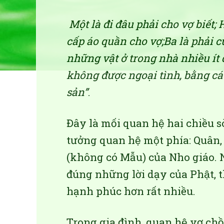
Một là đi đâu phải cho vợ biết; 
cấp áo quần cho vợ;Ba là phải 
những vật ở trong nhà nhiều ít 
không được ngoại tình, bằng cá
sản”
.
Đây là mối quan hệ hai chiều so
tưởng quan hệ một phía: Quân, 
(không có Mẫu) của Nho giáo. N
đúng những lời dạy của Phật, t
hạnh phúc hơn rất nhiều.
Trong gia đình, quan hệ vợ chồn