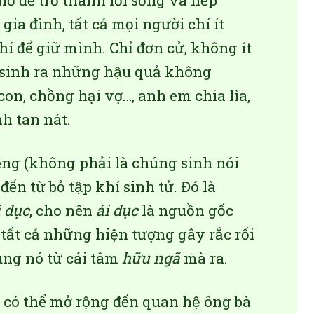
 để trở thành lối sống và nếp
 đình, tất cả mọi người chí ít
hí để giữ mình. Chỉ đơn cử, không ít
u sinh ra những hậu quả không
con, chồng hại vợ…, anh em chia lìa,
nh tan nát.
êng (không phải là chúng sinh nói
ến từ bỏ tập khí sinh tử. Đó là
 dục
, cho nên
ái dục
là nguồn gốc
 tất cả những hiện tượng gây rắc rối
̀ng nó từ cái tâm
hữu ngã
mà ra.
có thể mở rộng đến quan hệ ông bà