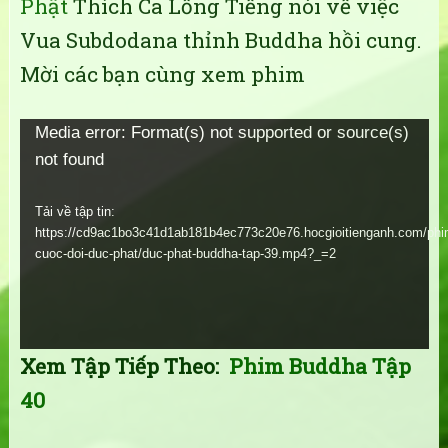
Phật
Thích Ca Lồng Tiếng nói về việc
Vua Subdodana thỉnh Buddha hồi cung.
Mời các bạn cùng xem phim
Trình
Media error: Format(s) not supported or source(s)
not found
chơi
Video
Tải về tập tin:
https://cd9ac1bo3c41d1ab181b4ec773c20e76.hocgioitienganh.com/phi
cuoc-doi-duc-phat/duc-phat-buddha-tap-39.mp4?_=2
Xem Tập Tiếp Theo:
Phim Buddha Tập
40