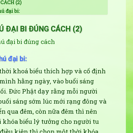
CÁCH (2)
ú đại bi:
 ĐẠI BI ĐÚNG CÁCH (2)
hú đại bi đúng cách
hú đại bi:
hời khoá biểu thích hợp và cố định
a mình hằng ngày, vào buổi sáng
 tối. Đức Phật dạy rằng mỗi người
 buổi sáng sớm lúc mới rạng đông và
ển qua đêm, còn nữa đêm thì nên
i khóa biểu lý tưởng cho người tu
 điều kiện thì chọn một thời khóa