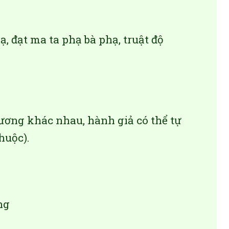
ạ, đạt ma ta phạ bà phạ, truật độ
ương khác nhau, hành giả có thể tự
huộc).
ng