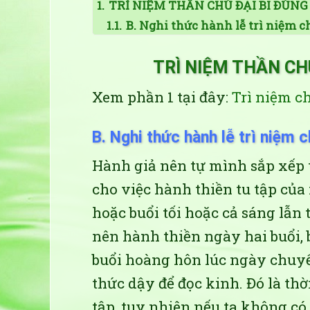
1.
TRÌ NIỆM THẦN CHÚ ĐẠI BI ĐÚNG 
1.1.
B. Nghi thức hành lễ trì niệm ch
TRÌ NIỆM THẦN CHÚ
Xem phần 1 tại đây:
Trì niệm c
B. Nghi thức hành lễ trì niệm c
Hành giả nên tự mình sắp xếp t
cho việc hành thiền tu tập củ
hoặc buổi tối hoặc cả sáng lẫn
nên hành thiền ngày hai buổi,
buổi hoàng hôn lúc ngày chuy
thức dậy để đọc kinh. Đó là thờ
tập, tuy nhiên nếu ta không có