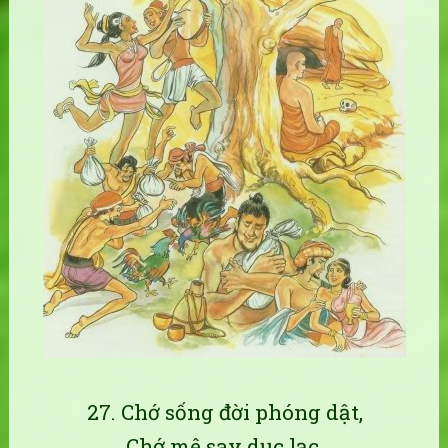
27. Chớ sống đời phóng dật,
Chớ mê say dục lạc.