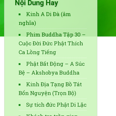
Nội Dung Hay
Kinh A Di Đà (âm
nghĩa)
Phim Buddha Tập 30 –
Cuộc Đời Đức Phật Thích
Ca Lồng Tiếng
Phật Bất Động – A Súc
Bệ – Akshobya Buddha
Kinh Địa Tạng Bồ Tát
Bổn Nguyện (Trọn Bộ)
Sự tích đức Phật Di Lặc