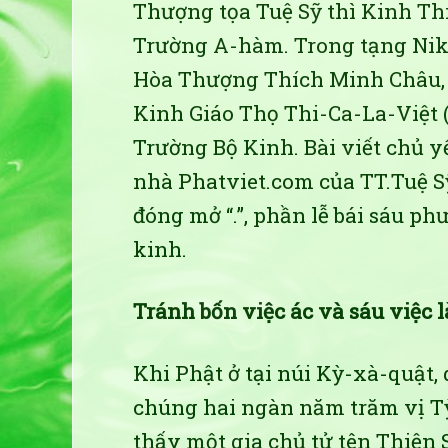
Thượng tọa Tuệ Sỹ thì Kinh Thi
Trường A-hàm. Trong tạng Nikay
Hòa Thượng Thích Minh Châu, 
Kinh Giáo Thọ Thi-Ca-La-Việt (
Trường Bộ Kinh. Bài viết chủ yế
nhà Phatviet.com của TT.Tuệ Sỹ
đóng mở “.”, phần lễ bái sáu p
kinh.
Tránh bốn việc ác và sáu việc 
Khi Phật ở tại núi Kỳ-xà-quật,
chúng hai ngàn năm trăm vị T
thấy một gia chủ tử tên Thiện 