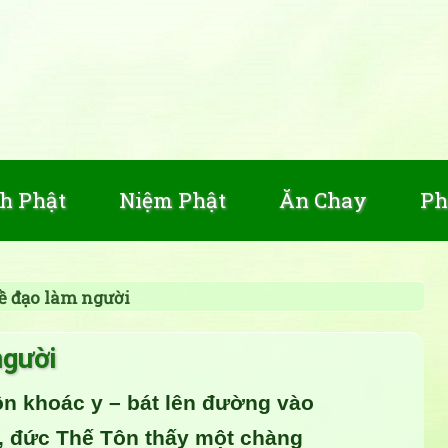
h Phật
Niệm Phật
Ăn Chay
Ph
ề đạo làm người
người
ôn khoác y – bát lên đường vào
i, đức Thế Tôn thấy một chàng