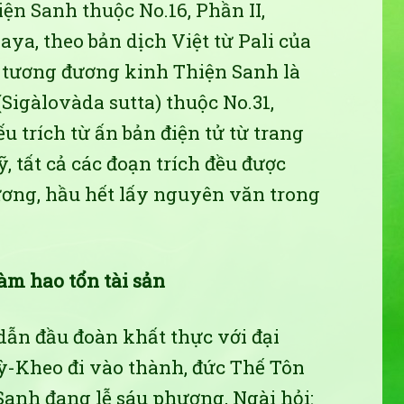
ện Sanh thuộc No.16, Phần II,
a, theo bản dịch Việt từ Pali của
tương đương kinh Thiện Sanh là
Sigàlovàda sutta) thuộc No.31,
u trích từ ấn bản điện tử từ trang
, tất cả các đoạn trích đều được
hương, hầu hết lấy nguyên văn trong
làm hao tổn tài sản
 dẫn đầu đoàn khất thực với đại
ỳ-Kheo đi vào thành, đức Thế Tôn
Sanh đang lễ sáu phương, Ngài hỏi: