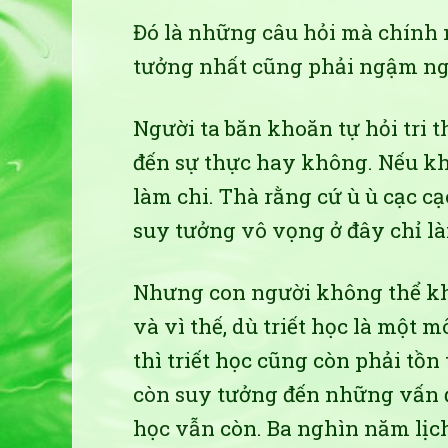
Đó là những câu hỏi mà chính
tưởng nhất cũng phải ngậm ngù
Người ta băn khoăn tự hỏi tri 
đến sự thực hay không. Nếu kh
làm chi. Thà rằng cứ ù ù cạc cạ
suy tưởng vô vọng ở đây chỉ l
Nhưng con người không thể kh
và vì thế, dù triết học là một 
thì triết học cũng còn phải tồn 
còn suy tưởng đến những vấn đề
học vẫn còn. Ba nghìn năm lịch