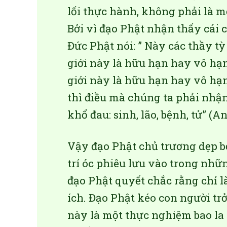
lối thực hành, không phải là mộ
Bởi vì đạo Phật nhận thấy cái c
Đức Phật nói: ” Này các thầy t
giới này là hữu hạn hay vô hạ
giới này là hữu hạn hay vô hạ
thì điều mà chúng ta phải nhận
khổ đau: sinh, lão, bệnh, tử” (A
Vậy đạo Phật chủ trương dẹp bỏ
trí óc phiêu lưu vào trong nhữ
đạo Phật quyết chắc rằng chỉ 
ích. Đạo Phật kéo con người t
này là một thực nghiệm bao la r