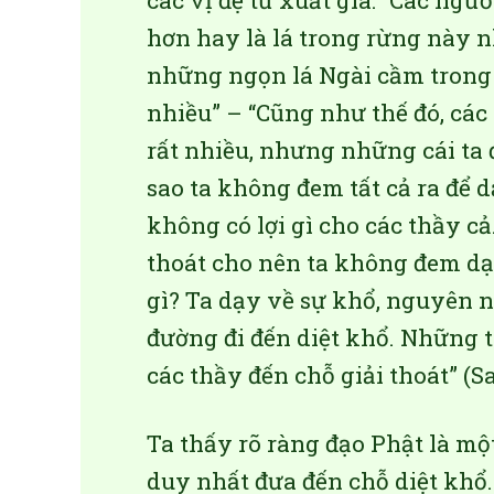
các vị đệ tử xuất gia: “Các ngư
hơn hay là lá trong rừng này n
những ngọn lá Ngài cầm trong t
nhiều” – “Cũng như thế đó, các 
rất nhiều, nhưng những cái ta đ
sao ta không đem tất cả ra để 
không có lợi gì cho các thầy c
thoát cho nên ta không đem dạ
gì? Ta dạy về sự khổ, nguyên n
đường đi đến diệt khổ. Những th
các thầy đến chỗ giải thoát” (S
Ta thấy rõ ràng đạo Phật là m
duy nhất đưa đến chỗ diệt khổ. 