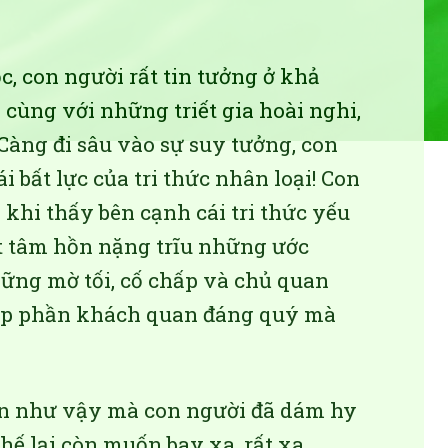
c, con người rất tin tưởng ở khả
cùng với những triết gia hoài nghi,
Càng đi sâu vào sự suy tưởng, con
 bất lực của tri thức nhân loại! Con
 khi thấy bên cạnh cái tri thức yếu
t tâm hồn nặng trĩu những ước
hững mờ tối, cố chấp và chủ quan
lấp phần khách quan đáng quý mà
n như vậy mà con người đã dám hy
thế lại còn muốn bay xa, rất xa