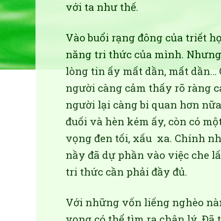
với ta như thế.
Vào buổi rạng đông của triết họ
năng tri thức của mình. Nhưng 
lòng tin ấy mất dần, mất dần… 
người càng cảm thấy rõ ràng cái
người lại càng bi quan hơn nữa
đuối và hèn kém ấy, còn có mộ
vọng đen tối, xấu xa. Chính n
nầy đã dự phần vào việc che 
tri thức cần phải đầy đủ.
Với những vốn liếng nghèo nà
vọng có thể tìm ra chân lý. Đã 