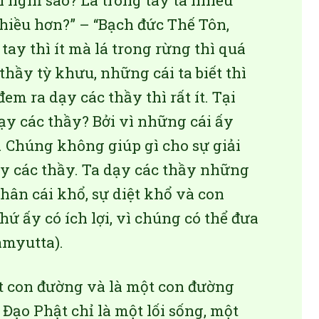
ơi nghĩ sao? Lá trong tay ta nhiều
hiều hơn?” – “Bạch đức Thế Tôn,
ay thì ít mà lá trong rừng thì quá
thầy tỳ khưu, những cái ta biết thì
em ra dạy các thầy thì rất ít. Tại
dạy các thầy? Bởi vì những cái ấy
ả. Chúng không giúp gì cho sự giải
y các thầy. Ta dạy các thầy những
hân cái khổ, sự diệt khổ và con
ứ ấy có ích lợi, vì chúng có thể đưa
amyutta).
ột con đường và là một con đường
Đạo Phật chỉ là một lối sống, một